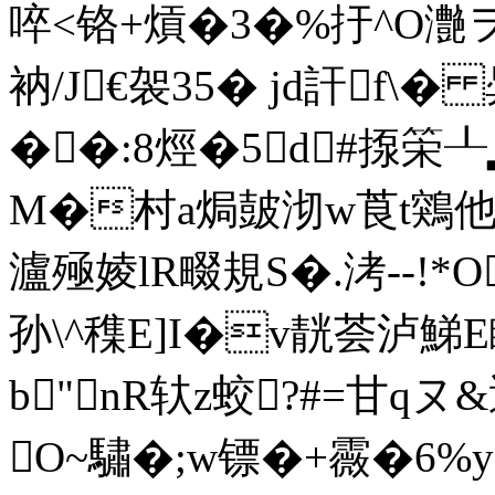
啐<铬+熕�3�%扜^O灔
衲/J€袈35� jd訐f\�
��:8烴�5d#揼筞┸
M�村a焗皷沏w莨t鶟他N
瀘殛婈lR畷規S�.洘--!
孙\^穕E]I�v靗荟泸鮷E瞹
b"nR轪z蛟?#=甘qヌ&逭
O~驌�;w镖�+霺�6%y6