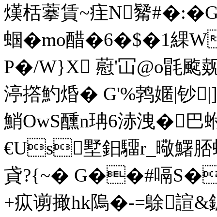
熯栝藆賃~疰N觺#�:�
蝈�mo醋�6�$�1綶W
P�/W}X 藯'冚@o毷
渟撘魡焝� G'%鹁嫟|钞
鮹OwS醺n珃6浾洩�巴蚹
€Us墅鈤驑r_曔鱰脴
貣?{~� G��#嗝S�
+疭谫撖hk隖�-=鵌諠&錑Д