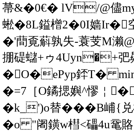
菷&�0€� lV/@儘
蜙�8L鎰橧2�0I嫱Ir�
�'蕳覔蔛孰失-蓑芰M濑
掤碮蠩+ゥ4Uyn�+弝曏
�O�ePyp銔T� m
�=7［ O鐍揌嬩^憀￤�
�k_')o替���B
�o "阇鐄w槥<礧4u鼋賂