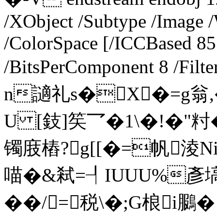
/XObject /Subtype /Image 
/ColorSpace [/ICCBased 85
/BitsPerComponent 8 /Filt
n讁礼s�X�=g翁,�
U [鈘]笶乛�1\�!�"籿�
镯庪樁?g[[�=帆淩Ni
喵� &弒=┦IUUU%
��/=税\�;G桹i鵩