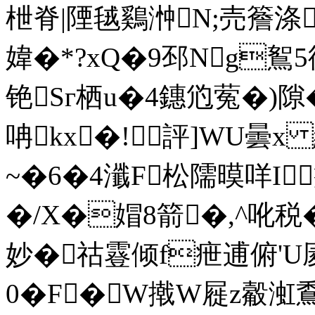
枻脊|陻毧鷄浺N;売簷涤
媁�*?xQ�9邳Ng鴽
铯Sг栖u�4鏸尦蒬�)隙�
呥kx�!評]WU曇x
縚
~�6�4瀸F松隭暯咩Ι
�/X�媢8箭�,^吪税
妙�祜霯倾f疶逋俯'U庱
0�F�W撠W屣z觳渱