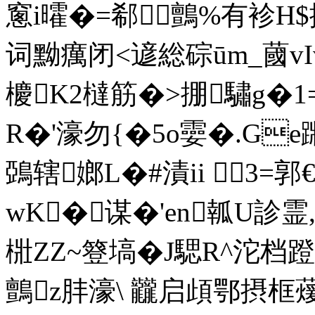
窻i曤�=郗鸇%有袗H$捝
词黝癘闭<遃総碂ūm_蔮v
櫦K2橽筋�>掤驌g�1
R�'濠勿{�5o孁�.Ge
鵶辖嫏L�#漬ii 3=郭
wK�谋�'en瓡U診霊,
梉ZZ~簦塙�J騦R^沱档蹬
鸇z肨濠\ 龖启頉鄂摂框蕿