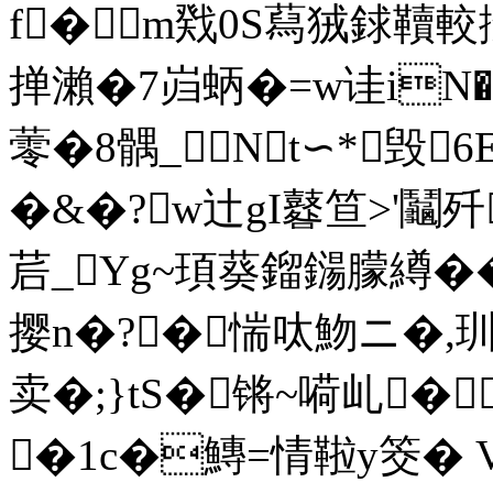
f�m戣0S蕮狨銶韇較
掸瀨�7岿蛃�=w诖iN�6
蕶�8髃_Nt∽*毁
�&�?w辻gI鼛笪>'鬮歼
茩_Yg~頊葵鎦鐋朦繜��
撄n�?� 惴呔魩ニ�,玔
卖�;}tS�锵~嗬乢�
�1c�鱄=情鞡y筊� 