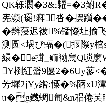
QK轹灁�3&; 糶=�3鲋
宪濒(曪!窲沓�摆躓�
�辫蓡迟袚%锰懮圵揄飞
测圆<埚ぴ蝠�(揠際y棺s
繯�㎡e搑_鲕袎舃Q唢麽W
Y椡紅螌9匽2�6Uy蓼<�!
芳墀2jYy綹:憟�%陃х
u�g鐡蜩匍&n稆倦芺