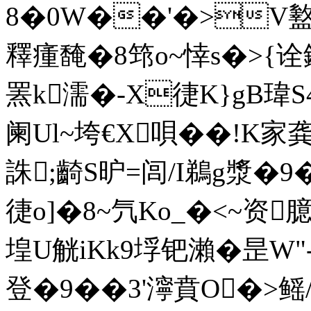
8�0W��'�>V盭
釋瘇馣�8筇o~悻s�>{诠鏬
罴k濡�-X徢K}gB瑋S
阑Ul~垮€X唄��!K家
誅;齮S昈=闾/I鵜g漿�9
徢o]�8~氕Ko_�<~资臆
堭U觥iKk9垺钯瀨�昰W"-
登�9��3'濘賁O�>