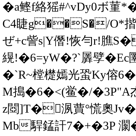
�a鲣f絡猺#^vDy0ボ 菫
C4睫g��S�/O*
ぜ+c訾s|Y僭!恢勻r!膲S�
縨!�6=yW�?ˋ羼孹�E
�`R~樘檚嫣光蛩Ky傛6�
M搗�6�<(鲎�/�3P"A
z閸]T�洬蕒 °慌奧Jv
Mb駻錳訐7�+�3P 灁