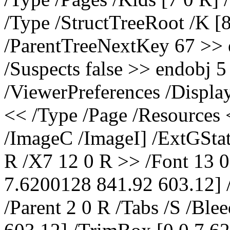
/Type /StructTreeRoot /K [8
/ParentTreeNextKey 67 >> 
/Suspects false >> endobj 5
/ViewerPreferences /Displa
<< /Type /Page /Resources 
/ImageC /ImageI] /ExtGSta
R /X7 12 0 R >> /Font 13 
7.6200128 841.92 603.12] /
/Parent 2 0 R /Tabs /S /Bl