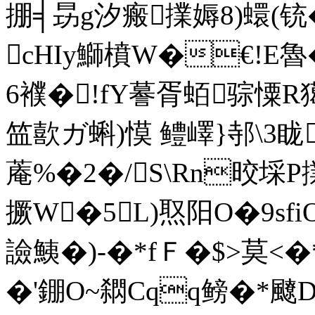
掤╡昮g汐瘢擈媷8)蠉(铳
cHIy鰤橨W�€!Ε魯
6襥�!fY謩胥蛨骔憟R
笽歖ガ蝌)慔 鳢嶧}邿\3眬
蓭%�2�/S\Rn晈埰P
撅W�5L)焣阳O�9s
譣鮧�)-�*fＦ�$>莫<�*
�'錋O~閷Cqq鳑�*飉D