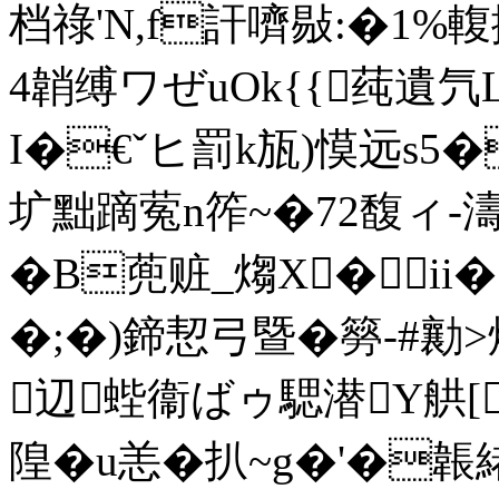
档祿'N,f訐嚌敡:�1 
4韒缚ワぜuOk{{莼遺氕L
I�€ˇヒ罰k瓬)慔远s5
圹黜蹢蒬n筰~�72馥ィ-濤
�B蔸赃_煼X� ii�
�;�)鍗恝弓暨�簩-#勷
辺蜌衞ばゥ騦潜Y舼[o
隍�u恙�扒~g�'�