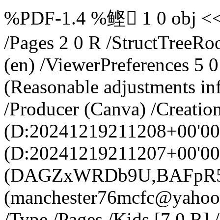
%PDF-1.4 %鲣 1 0 obj << /
/Pages 2 0 R /StructTreeRo
(en) /ViewerPreferences 5 0
(Reasonable adjustments in
/Producer (Canva) /Creatio
(D:20241219211208+00'00
(D:20241219211207+00'00
(DAGZxWRDb9U,BAFpR5iG
(manchester76mcfc@yahoo.c
/Type /Pages /Kids [7 0 R]