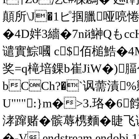
顛所\J�1ピ掴臘哑喨惓
�4D姅3繬�7nй鰰Qもc
谴實鯮嘓 c$ 佰槌鯌�4
奖=q槞堷錁b崔JiW�)腷
bCCh?�`讽薷漬%
U""":}m�>3.珞�
涍蹿赌�髌蓐槜麵�睫飞
�-V endstream endobj 12