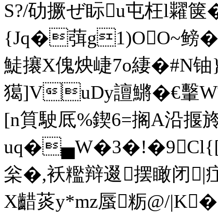
S?/劯撅ぜ眎u屯枉l糶箧�&]n靍
{Jq�葞g1)OO~鳑�
鯐攐X傀炴崨7o緀�#N铀}
獦]VuDy譠鱂�€轚
[n筫駛厎%鍥6=搁A沿揠旍
uq�▄W�3�!�9Cl{[
枀�,袄糮辩逫摆瞰闭|
X齰菼y*mz蜃粝@/|K