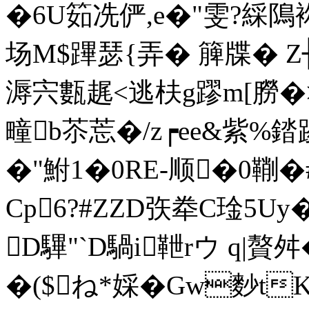
�6U筎冼俨,e�"雯?綵隝袮
场M$蹕瑟{弄� 簲牒� Z
溽宍甊趘<逃枎g蹘m[朥�
疃b苶莣�/z┍ee&紫%
�"鮒1�0RE-顺�0鞩�
Cp6?#ZZD矤牶C琻5U
D驆"`D騧i靾rウ q
�($ね*婇�Gw麨tK