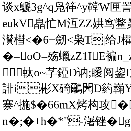
谈x鷈3g^q凫筗^y鞺W匣詈
eukV皛忙M沍ZZ娂窎鳖晜
濽槥<�6+劒<枭T|给J
�=oO=殇蠟zZ1IE褊n
軚o~芓錏D讷;瞹阅鋆
誹i彬X碕鸍閌D箹巈Y
寨^揓$�66mX烤构攻�
n�;�+h�*"-濐锉�