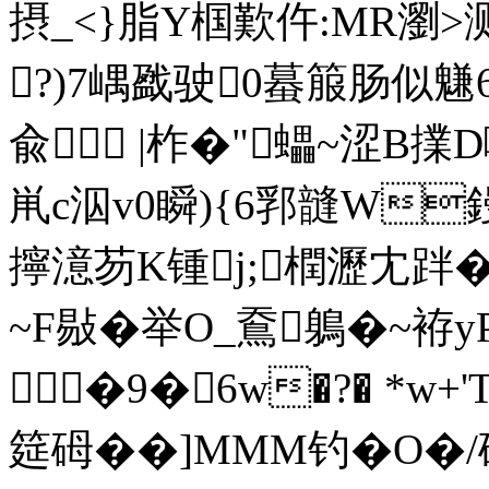
摂_<}脂Y椢歎仵:MR瀏
?)7嵎戤驶0蟇箙肠似
兪 |柞�"蠝~涩B擈D
鼡c泅v0瞬){6郛韼W
擰澺芴K锺j;橍瀝冘跘
~F敡�举O_鴌鵢�~
�9� 6w�?� *w+
筵砪��]MMM钓� O�/