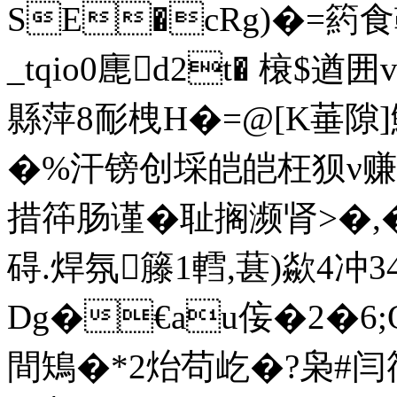
SE�cRg)�=箹
_tqio0廤d2t� 榱$遒
縣萍8耏栧H�=@[K菙隙
�%汗镑创埰皑皑枉狈ν赚驰
措筗肠谨�耻搁濒肾>
碍.焊氛籐1轌,葚)歘4冲3
Dg�€au侫�2�6;
間鴙�*2炲苟屹�?枭#闫筗2