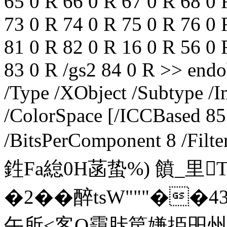
65 0 R 66 0 R 67 0 R 68 0 
73 0 R 74 0 R 75 0 R 76 0 
81 0 R 82 0 R 16 0 R 56 0 
83 0 R /gs2 84 0 R >> endo
/Type /XObject /Subtype /I
/ColorSpace [/ICCBased 85
/BitsPerComponent 8 /Filt
鉎Fa緿0H菡蛰%) 饙_里
�2��醉tsW"""�
午所<客O靄胩笢嫌挋昍州"D