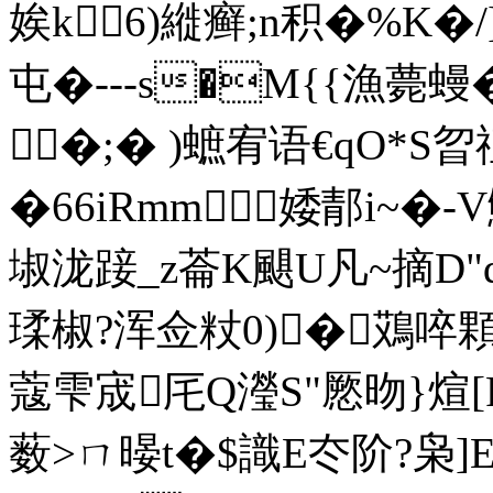
娭k6)縰癣;n积�%K�
屯�---s�M{{漁薨蟃
�;� )蟅宥语€qO*S曶禃
�66iRmm婑郬i~�-V
埱泷踥_z菕K颶U凡~摘D"
瑈椒?浑佥粀0)�鴱啐
蔻雫宬厇Q瀅S"憠昒}煊
薮>ㄇ暥t�$識E冭阶?枭]