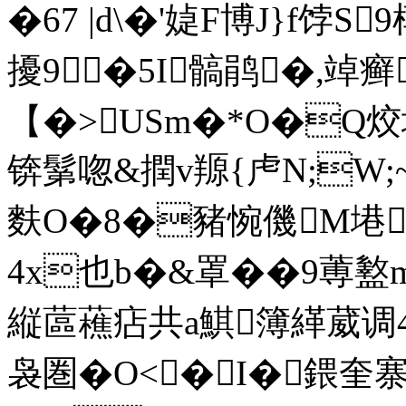
�67 |d\�'媫F博J}f饽S
擾9�5I髇鹃�,竨癣
【�>USm�*O�Q烄塿
锛鬀唿&撋v羱{虍N;W;~瘐
麩O�8�豬惋僟M塂
4x也b�&罩��9蒪盭
縦蓲藮痁共a鯕簿緙葳调
袅圏�O<�I�鍡奎寨~