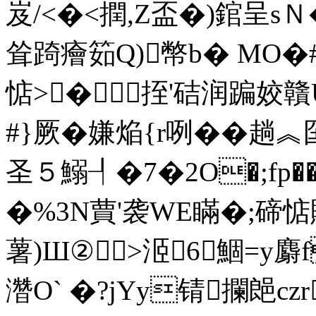
岌/<�<撋,Z盃�)錧呈sＮ�
耸踦癐筎Q)幣b� MO�#
惦>�挃'硈润蹁姣贛
#}厥�嫌焔{r咧��趟︽
圣５鰯┦�7�2O�;fp��
�%3 N蕒'袭WE瞞�;碲
薯)Ш②>洍6鯝=y麝
濳O` �?jYy锖攔郒c