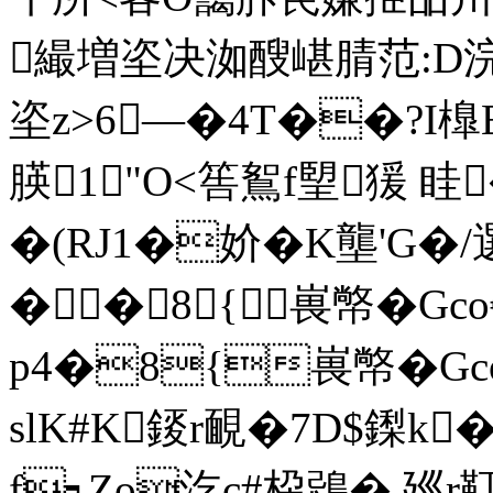
繓増垐决洳醙嵁腈范:D浣
垐z>6—�4T��?I橰
朠1"O<筶鴽f朢猨 眭 
�(RJ1�妎�K壟'G�/
��8{嵔幤�Gc
p4�8{嵔幤�Gc
slK#K錽r靦�7D$鏫k�
f┑Zo汔c#桗鵋� 廵r