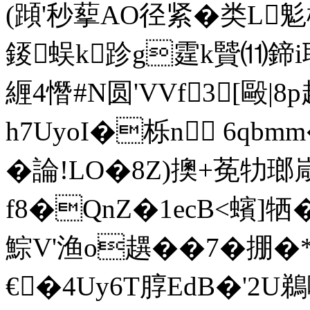
(蹞'秒蒘AO径紧�类L鬽
錽蜈k跈g霆k贒⑾鍗i聒
緾4憯#N圆'VVf3[毆|8
h7UyoI�栎n 6q
�論 !LO�8Z)擙+莬牞瑯
f8�QnZ�1ecB<蠙]牺
鯮V'渔o趩��7� 掤�
€�4Uy6T朜EdB�'2U