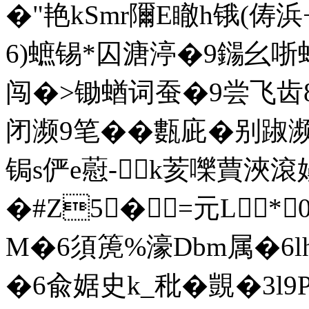
�"艳kSmr隬E瞮h锇(俦浜
6)蟅锡*囚溏渟�9鐋幺
闯�>锄蝤词蚕�9尝飞齿
闭濒9笔��甊庛�别踧
锔s俨e藯-k荄嚛蕒浹滾
�#Z5�⒈=元
L *
M�6須箎%濠Dbm属�6lh
�6兪婮史k_秕� 覬�3