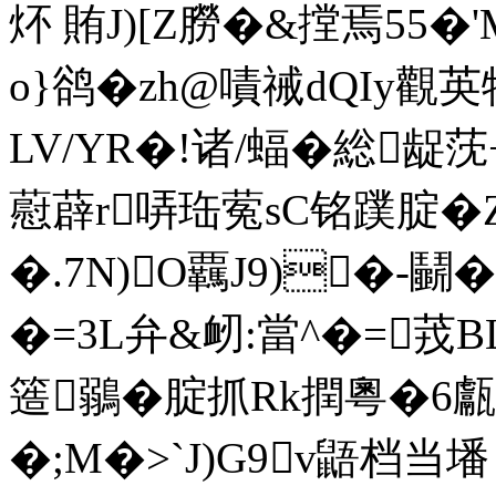
炋 賄J)[Z朥�&摚焉55�'
o}鹆�zh@嘖祴dQIy觀英特
LV/YR�!诸/蝠�総龊莐
藯薜r哢珤蒬sC铭蹼腚�Z縹
�.7N)O覊J9)�-鬭
�=3L弁&衂:當^�=茙BL
簉鶸�腚抓Rk撋粵�6甗
�;M�>`J)G9v鼯档当