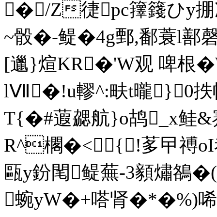
�/Z徢pc籜籛ひy
~骰�-鳀�4g鄄,鄱蓑l鄯
[邋}煊KR�'W观 啤根
lⅦ�!u轇^:畉t曨}0抶幧
T{�#蕸勰航}o鸪_x鲑&蹇
R^櫊�<{ !茤曱禣o
甌y鈖閐鳀蕪-3顡熽鵅�(
蜿yW�+嗒肾�*�%)唏柀