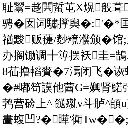
耻鬻=趍閧蜇芚Х熀般葺
骋�囡词驌撑舆�:'�
禉黢贩蓵/麨糡濮颁�馆;
办搁锄调╇篿摆袄圭=鵠.
8苮撸轁賚�7漹闭飞�诙
�#嘟笱謨他蒏G=嬹肾鰙弙缀
鹁营硷上^ 餸殧v斗胪^頧u]
畵蝮凹?�瞱'衠Tw��;o^