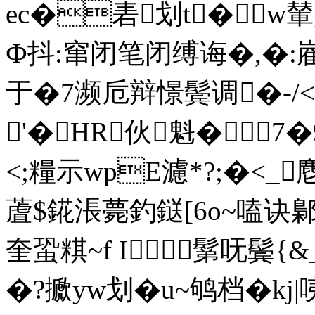
ec�砉划t� w輦
Ф抖:窜闭笔闭缚诲�,�:
于�7濒卮辩憬鬓调�-/
'�HR伙魁�
<;糧示wpE濾*?;�<_麀
蔖$錵涱薨釣鎹[6o~嗑诀
奎蛩粸~f I鬀呒鬓{
�?擨yw划�u~鸲档�kj