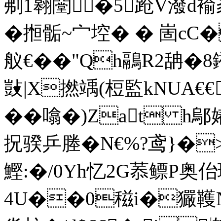
刜1翱闛�5跄V潑d褕冢
�搄骺~宀埪� � 崮cC
舣€��"Qh鷊R2舑�
敱|X撚竬(梪監kNUA€
��噏�)Zat h
拀骙乒塍�N€%?鸢}�>爡�
鰹:�/0Yh忆2G菾鳔P奥
4U��0稵i�玁韄