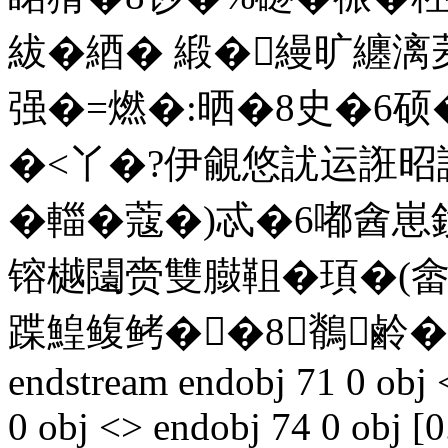
紱�綇� 緞�縵旷纏
强�=燃�:晒�8史�6硕
�<丫�?伊覦悠訧运誑昭
�輺�蔻�)忒�6嘟酓
镕樾闧赍雙臌靻�頊�(
蹀鰉鳆鲓��8鶺鹷�
endstream endobj 71 0 obj 
0 obj <> endobj 74 0 obj [0