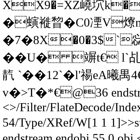
XX9�=XZ嶢坹k�
�螾褷睝�C0凐V爎m�
�7�8X�0�3$
��U� 竮t€
靔 `��12`� l'禓eA曦禺
v�>T�*€@36 endstrea
<>/Filter/FlateDecode/Inde
54/Type/XRef/W[1 1 1]>>
endstream endobj 55 0 obj 