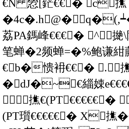
€N 憥[鋩€€� c撨 
�4c�.h@�q�(,┷
荔PA鎷峰€€€� ^撧
笔蝉�2频蝉=�%鲍谦紺
€b�愦衻€€� .
�dJ�~€緇娕e€€€€
撨€(PT€€€€€� 
(PT瓆€€€€€� X撨