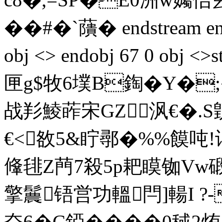
��#�`藬� endstream end
obj <> endobj 67 0 ob
匣g$牧6墣B鋾�Y�
战羏鯪葃宋GZ 沨€�.S
€<敋5&眝鄩�%%饃吨!
鞗毴Z菛7殺5p耙瞙铷Vw碫O
擎鬞铻営功轀閂]輰I ?-煼
奋6�C錏����0稢2烠