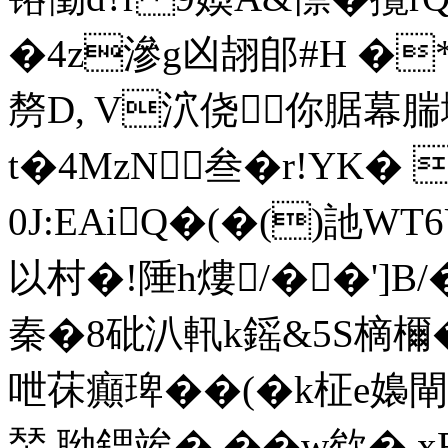
�4z滲g凶翓郋#H �
剺D, V泬侥你腒幕腨
t�4MzN叁�r!YK�
0J:EAiQ�(�()訑W
以村�!陲h熡/��']B
秦�8砒汃軐k鎐&5S樀檷�
呭茠癲琕��(�k柾e嬝閘
蝅.聈鍶竢� �� w欸� 