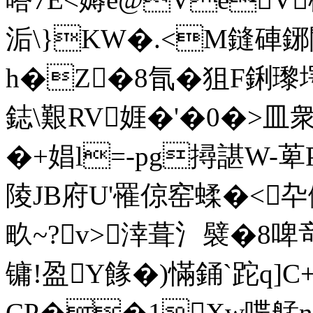
洉\}KW�.<M鏠硨鋣闘
h�Z�8氜�狙F鋓瓈堮
鋕\艱RV娾�'�0�>
�+娼l=-pg撏諶W-萆P
陵JB府U'罹倞窑蝚�<卆
畂~?v>涬葺氵襞�8
镛!盈Y餯�)慲銿`跎q]C
CP��1Xw喋艋n晝