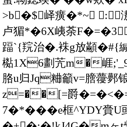
>b�$峄癀�*~ :
卢猸*�6X峓荼F�=�3
踾`{羦治�.袾g放顢�#{緘
檆1X6劃苀m�崕;'
胳u归Jq粬籲v=膪蘉鄸锒
z=��[=爵�=�<�=
7�*���e框^YDY
�+�:�!kJ4G�m