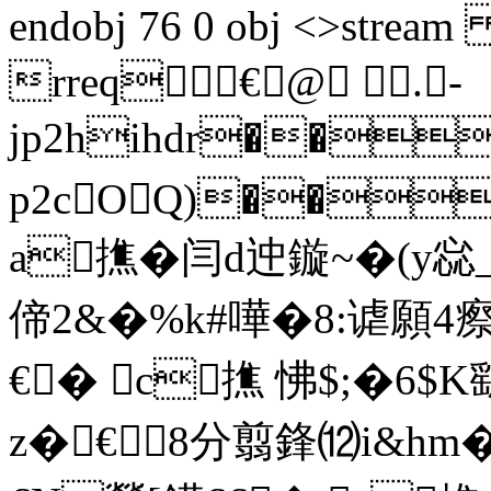
endobj 76 0 obj <>stream 
rreq€@ .-
jp2hihdr��
p2cOQ)��
a撨 �闫d迚鏇~�(y惢
偙2&�%k#嘩�8:谑願
€� c撨 怫$;�6$
z�€8分翦鋒⑿i&hm