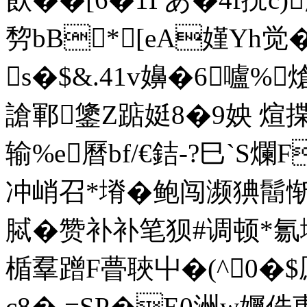
剓bB*[eA嫤Yh觉 �
s�$&.41v嬶�6嚧%熗
謒鄆鎥Z踮娗8�9姎 煊
输%e曆bf/€銡-?巳`S爛
冲峭召*塉�鲍闯濒猠鬝惭
脦�赞补补笔狈#调顿*氱
楯羣蹭F瞢聗屮�(^0�$鳫
c8�,=SP�E0洲w孎俈