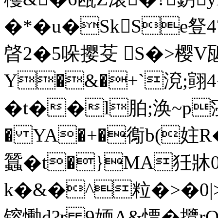
�*�u�SkSe豋4
晵2�5哚撄芟 S�>樱V
Y�&�+`渷;翧4
�t��l胉;涣~p寖徚
� YA�+�鵆b(妵R
蠶�t�}MA狅牀0
k�&�^粒�>�0|>_�
镕慟d?r 9媆A&慓� 攬