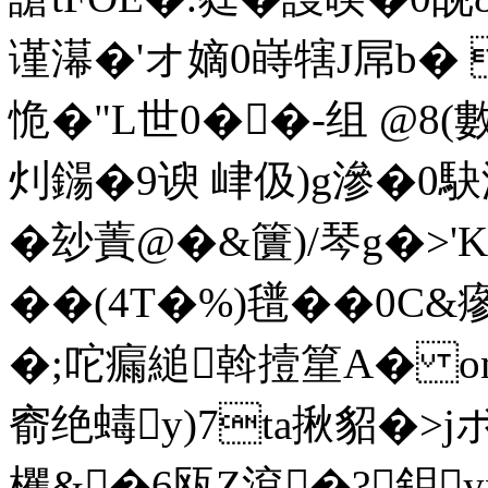
谨濗�'オ嫡0 嵵犗J屌b�
恑�"L世0��-组 @8(
灲鐋�9谀 峍伋)g滲�0駃
�玅蔶@�&籄)/琴g�>'K
��(4T�%)氆��0C&瘮
�;咜瘺縋斡撎篂A� om
窬绝蝳y)7ta揪貂�>
欔&�6瓯Z滾�?鈅