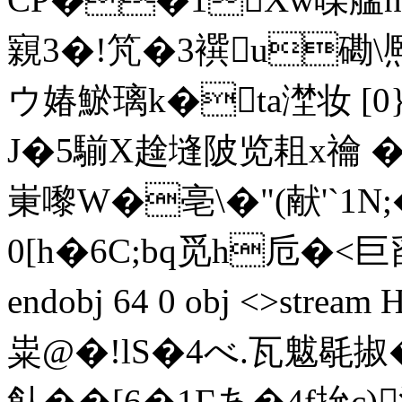
寴3�!竼�3襈u磡\熈
ウ媋鯲璃 k�ta漜妆 [0
J�5騚X趛塳陂览耝x禴 �
崬嚟W�亳\�"(献'`1N;
0[h�6C;bq觅h卮�<巨舀菕
endobj 64 0 obj <>str
粜@�! lS�4べ.瓦魃毼掓�
飤��[6�1Гあ�4f抁c)