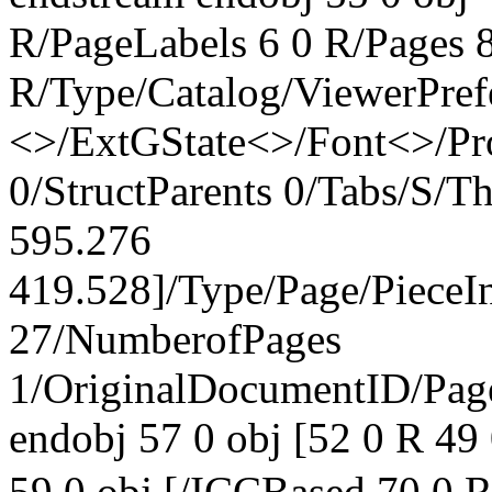
R/PageLabels 6 0 R/Pages 8
R/Type/Catalog/ViewerPref
<>/ExtGState<>/Font<>/Pr
0/StructParents 0/Tabs/S/
595.276
419.528]/Type/Page/PieceI
27/NumberofPages
1/OriginalDocumentID
/Pa
endobj 57 0 obj [52 0 R 49
59 0 obj [/ICCBased 70 0 