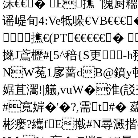
莯€€� E撨 `隗厨
谣崼旬4:Ve牴哚€VB€€€�
撨€(PT€€€€€� 
撧J鳶櫪#[5^稖{S更 -h
NW菟1扅蔷dB@鐼y邨藟
婮苴瀥!|艤,vuW�淮(訤
#寬婩�'�?,需t#�
彬瘘?纗fE撠#N尋澱揩