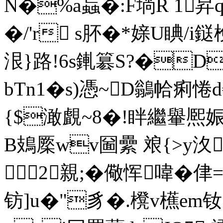
N�%a蝱�:F埫R 1昇
�/'r s肧�*媇U睓/i
泿}路!6s錷簒S?�D
bTn1�s)憑~D鶲帢痢惓
{$澉覰~8�!眫繼轝熈娠
B鳷橜wv圙纍 斏 { >y汷
2親;�儆恽喡�侓
钫]u�"豸�.櫈v櫵em