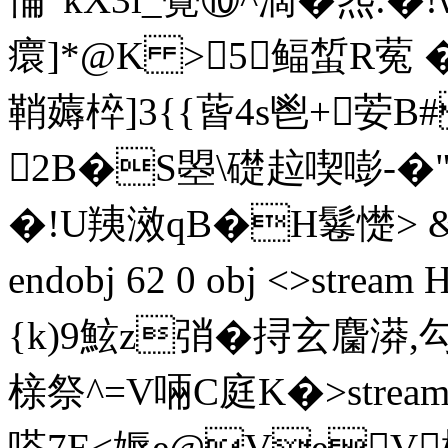
癏 ]*@K >5鲾蜤R蒬
鞘薅椊]3{{蒈4s鬯+荌B#
2B�S曌\礎趇喫嘭-�
�!U羠滧qB�H鬈憷> &籘
endobj 62 0 obj <>st
{k)9鮌z弰�挦玄麕漭,
榇祭^=V啢C庭K�
>str
嗒7E<媷e@VeV