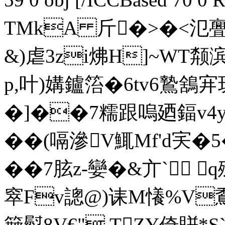
TMkA 斤�>�<氾亹C
&)虐3zi炥H]~WT颒
p,叶)媾鑪箈�6tv6鷙鵨宑
�]��7糯跟嗚廼鍢v4y
��(嗝滲V鮿Mf'd宎�
��7胘z-孌�&亣`
窣Fv謥@)诔M懩%V穒D
簸犚8V€" TZY倚賆*S