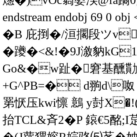
endstream endobj 69 0 
�B 庇捯�/洹擱段ツv
� 躨�<&!�9J漵豽kG
Go&�w趾� 窘基醺勩汩澎|
+G^PB=� d翑d\呶 垕
罤恹压kwi懔 鷾 y尌X�!
抬TCL&斉2�P 鎄€5酩;I
�(J蘿猬嫆R婃骆⑸莑�妯�