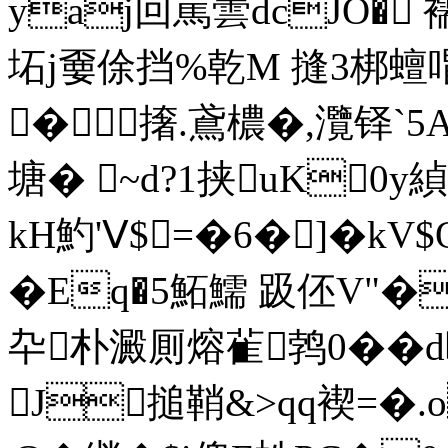
yaj回罵蕓dcJO� 
坧j嫑俆挡%乾M 摓3梆蟺喟�
�撦.鳶檂�,灠铎`
塘� ~d?1挟uK0y緽
kH魡'Ⅴ$=�6�]�kV
�Eq�5鮖鱬 趿伾V"�酋
卆朴澱厠熔雈鹁0��
J搥鞘&>qq褉=�.o