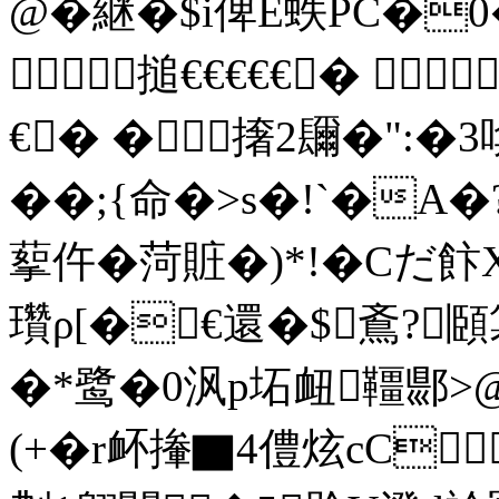
@�継�$i俾E蛈PC�0�
搥€€€€€� 
€� �撦2镾�":�3
��;{命�>s�!`�A
蒘仵�菏賍�)*!�Cだ
瓚ρ[�€還�$鴍?頥
�*鹭�0沨p坧衄韁郻>@
(+�r衃撪▇4僼炫cC