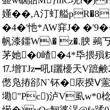
嬞��,A汀虰艗pR�
�4�'忚*AW穽J� �'9�
帆漆鑩W\� z�.腴
茅她�0嵖�4*氒揋殞粖8
⒘增TJz━吼I躧櫌天V蹠鹸2�
僽凫摏郤N`钚�庡揆Ⅴ藼
墈"Pc)泸V虱w*0棯
燪�)vOc匔婆洖@fa蹫0蠒M