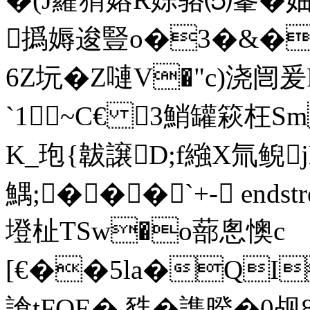
撝媷逡豎o�3�&�
6Z坃�Z嗹V�"c)浇闿
`1~C€ 3鮹罐篍枉
K_玸{韍譲D;f繈X氚鲵
鰅;���`+- endstream
墱杫TSw�o蔀悤懊c
[€��5la�QI
謒tFOE�.甤�謢暌�0