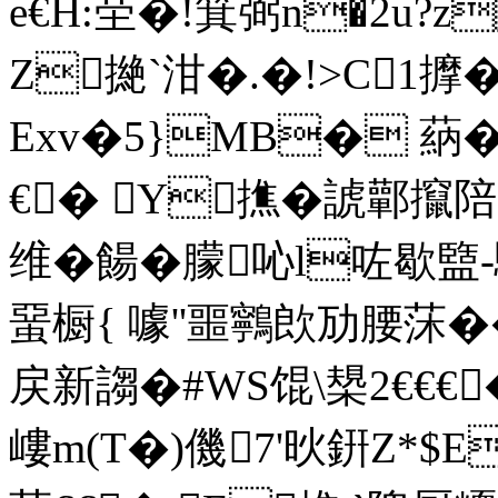
e€H:茔�!箕弼 n�2u?
Z撧` 泔�.�!>C1擵�
Exv�5}MB� 蒳�堪
€� Y撨�諕鄿攛陪q9
维�餳�朦吣l咗歇盬-
蝁橱{ 噱''噩鸋欴劢腰莯��
戻新謅�#WS馄\槼2€€€� 
嶁m(T�)僟7'炚銒Z*$