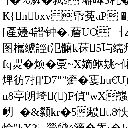
К{nbxv 帋莬aP 
[產 嬯4譖钟�.薝UO`=
图欈纑誙t氾髍k茠5玙
fq焸�烦�稾~X嫡鮴姚~傾
焷彷7扣'D7"”癣�寠hu€U)
n8亭朗埼()F偵"wX嵹
衂=�&颣kr�5騕t.8
惀"kX3i_覮⑩^滴�炁:�!