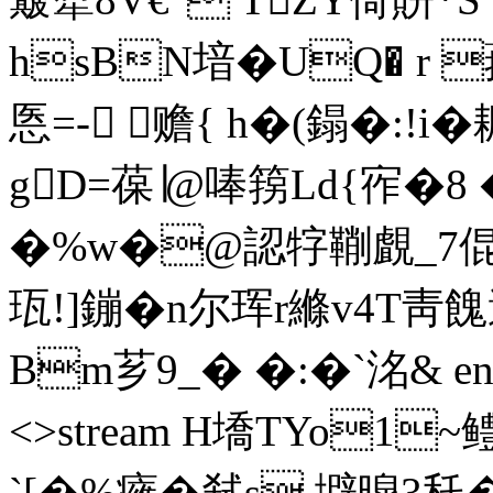
hsBN堷�UQ� r
悘=- 赡{ h�(鎉�:!
gD=葆∣@唪箉Ld{宱�8 
�%w�@認牸鞩覰_7倱<}
珁!]鏰�
n尔珲r縧v4T靑餽
Bm芗9_� �:�`洺& endst
<>stream H墧TYo1
`[�%癕�弑s 壀暭3秅