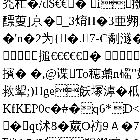
灮杧�/d$€€� i
醥蓃]京�_3焴H�3亜翙
�'n�2为{�. 7-C劀澻�
搥€€€€€� 
擯� �,@谍To穂鼐n磘"
救顰;)Hge飫塜滹�秪
KfKEP0c�#�q6*
�qt沭8�蒇O祊9Ａ�