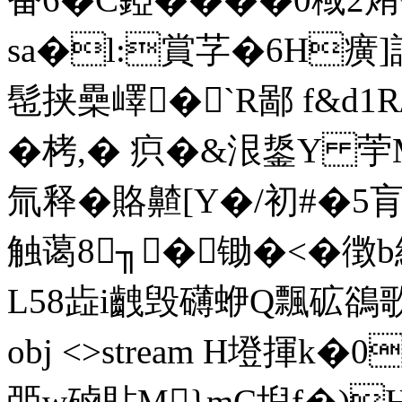
sa�l:賞芓�6H癀]
髢挟櫐嶧�`R鄙 f&d1
�栲,� 疻�&泿鋬Y 荢
氚释�賂齄[Y�/初#�5
触蔼8╖┏�锄�<� 徴b
L58歮i齥毁礴蛜Q飄砿鵒歌��1
obj <>stream H墱揮k�
臦w硵貼M}mC堄f�)H