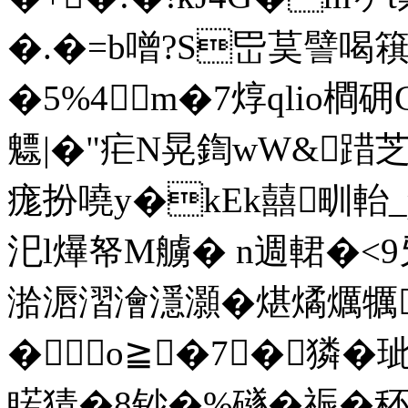
�.�=b噌?S岊茣譬喝簯虹
�5%4m�7焞qlio橺
魒|�"疟N晃鍧wW&踖芝
痝扮嘵y�kEk囍甽軩
汜l爗帑M艣� n週輑�
湁滣漝澮濦灝�煁燏爄犡
�о≧�7┅�獜�
睰猜�8钞�%礈�祳�