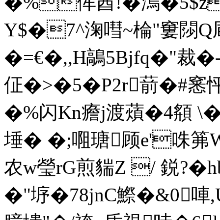
�%侔莤!�溩�5$z
Y$�7^淗嘒~棆"窶閯Q凬j
�=€�,,H鶮5Bjfq�"裁
佂�>�5�Р2r葥�#窸
�%闪Kn癚j渡薠�4頯 \
埵� �;唨瑭顾e'咮笰W 
农w瑩rG煎貒Z / 鋭?�
�"垿�78jnC鰶�&0唓