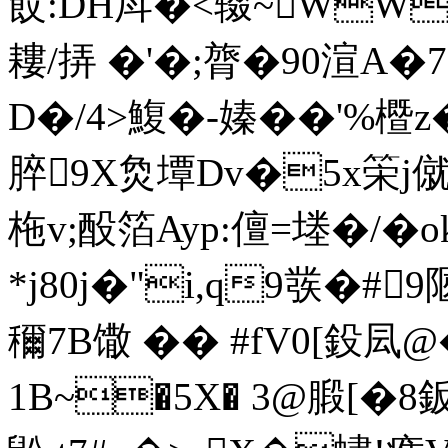
餀:DH戽�<辍~WW
耬/挵 �'�;膂�90渲
D�/4>鰒�-嫀��'%櫭
脺9X烉墰Dv�5x筞j僦
柂v;酘箔Ayp:儃=堘�/�
*j80j�"i,q9彂�#9陿
穪7B馓 �� #fV0[鈠
1B~�5X� 3@腶[�