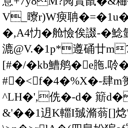
意+7y8M?阋篔巤�&粬
V_曢r)W瘐聃�=�1
�,A4忇�舱憸俟諁-�鯰氩
漉@V.�1p*遵硧廿m
[#�/�kb鰽鸼�e
胣.唥�
#�<f�4�%X�-肆m篑
^LH�',侁�-d� 簛d
&'��1迌K輺I臹滫蓊[]