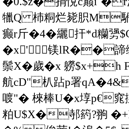
�0.$z�捐悅c巅i`�
犣Q 杮粡烂毙胑M駙|
癫r斤�4�纚扞*d糷勥$
�x'镁lR��諦
鬃X�歲�x 軂$x+h
航cD"朳跕p署qA�4&簦
喥"� 棶棒U�x埻p€窕捥
粕U$X�邿箹?翑 �+P