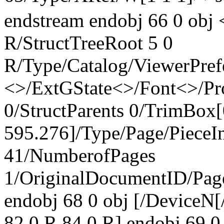
endstream endobj 66 0 obj 
R/StructTreeRoot 5 0
R/Type/Catalog/ViewerPref
<>/ExtGState<>/Font<>/Pr
0/StructParents 0/TrimBox[
595.276]/Type/Page/PieceI
41/NumberofPages
1/OriginalDocumentID
/Pa
endobj 68 0 obj [/Device
82 0 R 84 0 R] endobj 69 0