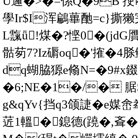
U邏�>�=係Q�9B 挭㎞
學Ir$I浑鶣蓽酏=c}撕獭
L霼ǖ
!煤�?悭0�(jd
骷茐7?Iz磭oq�'搉�4
dq蝴脇獂e翛N=�9#x錣
�6;NE�1�/� 腒S
g&qYv{挡q3颌誱�e媒
菦1轀�鎴 德(蹺�,斊�