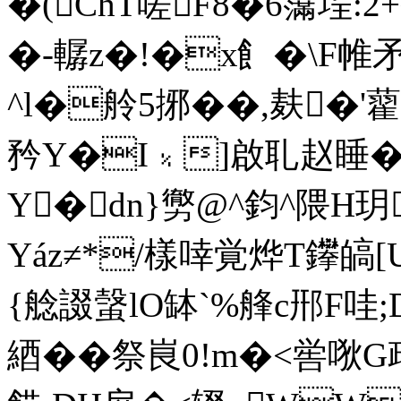
�(ChT嗟F8�6濷埕:
�-轏z�!�x飠�\F帷
^l�舲5捓��,麸�'藋
矜Y�I﹪]啟耴赵睡�
Y�dn}勶@^鈞^隈
Yáz≠*/樣啈覚烨T鑻皜[U
{艌諁螜lO缽`%艂c郉F哇;
綇��祭峎0!m�<喾唙G