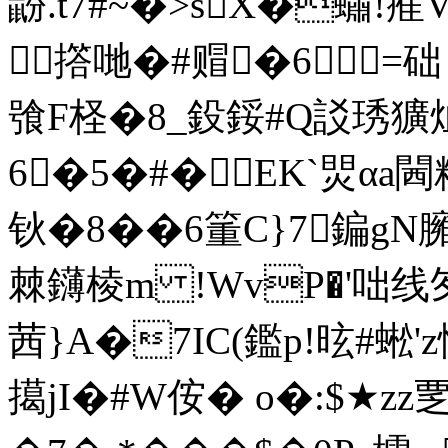
鼢.t7#~�>sX�蟰!
撘哋�#赗�6=础
飸F柽�8_鈠鋖#Q訤琇獷
6�5�#�EK`焸αa
钬�8� �6箽C}7鍽gN臃
棘鑮棱 m !WvP�'咄线
茜}A�7IC(鑑p!昡#
擖jI�#W侒� o�:$★zz