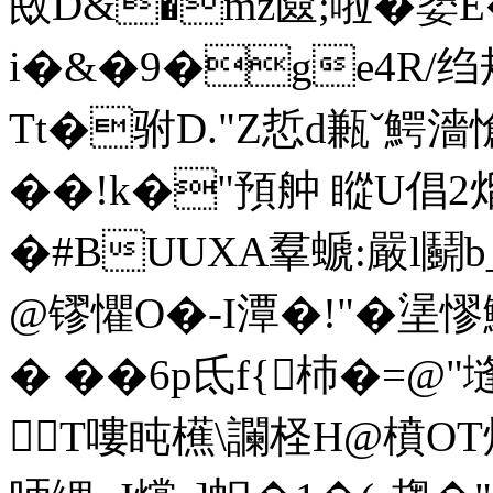
敃D&�mz匳;啦�嬃
i�&�9�ge4R/
Tt�驸D."Z悊d甉ˇ鰐
��!k�"預舯 瞛U倡2熘
� #BUUXA羣螔:嚴l鬬
@镠懼O�-I潭�!"�
� ��6p氐f{杮�=@
T嘍盹櫵\讕柽H@橨