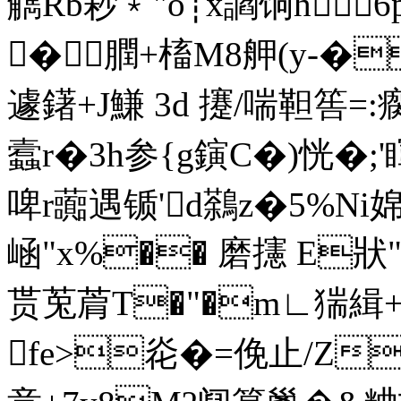
觹Rb耖﹡"o┊x讇饷h
�膶+槒M8舺(y-�
遽鐯+J鰜 3d 攓/喘靼筶=
蠧r�3h参{g鏔C�)恍�;
啤r虈遇锧'd鷋z�5%Ni
崡"x%�� 磨攇 E狀
贳莵菺T�"�m∟猯緝+
fe>炛�=俛止/Z