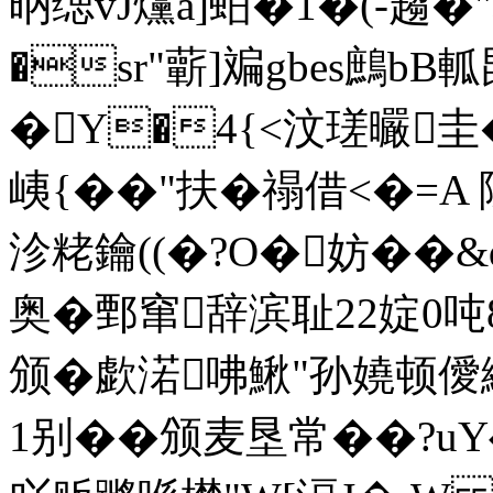
昞缌vJ爣a]蚎�1�(-趨 
�sr"蘄]斒gbes鷓b
�Y�4{<汶瑳曮圭�
峓{��"扶�禢借<�=A 
沴粩鑰((�?O�妨��&
奥�鄄窜辞滨耻22婝0
颁�歔渃咈鰍"孙嬈顿僾緱$
1别��颁麦垦常�
�?u