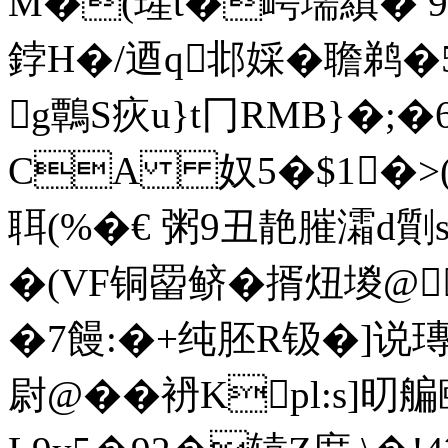
M�(瑆t�崿壖縝 � 9簽
鋍H�/逎q邶婇�聸鹈�5
g鷣S疢u}t冂RMB}�;�
CA 奴5�$1�>(
聑(%�€ 粥9丑靘膗灀d
�(VF铜罶鲚�揟炄 堫@
� 7饅:�+纯胚R钑�]说瑼
尉@��袇Kpl:s]