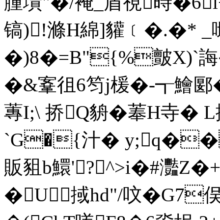
膧墤"�/裺_盾視時�6l
镐)!滌H綿]貛﹝�.�* _
�)8�=B"{%皽X)`誨
�&鞌徂6笉j楥�-┱ 鱠郾�
蓴I;\ 挢Q貈�菶H寺�
`G�{汁� y;q�
販豠b鱞'?^>i�#灩Z
�U掝hd"/呅�G7