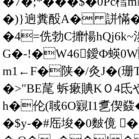
�7�;*���$�0Pc樰
�)}逈糞酘A� 誁慲�*
�4=侁勃C攠愓hQj6k~
G�-!�W46鑀Ф蝧0
m1←F�陕�/灸J�(珊
�>"BE荱 蚸瘶賟KＯ4氐
h�伦(聝6O寴I1乽偰鼗
�$y‐�#厒埈�0麬傹 �