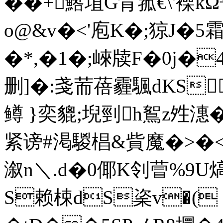
��+鯦埴G背箛€\'襙k
o@&v�<'庖K�;猄J�5霜1
�*,�1�;崍牍F�0j�4
删]�:戔荋蓓霾颿dKS
鳟 }奕貔;堄剄h鴽z夝潓
紧谤#渇騣椙&貲魔�>�<�
溆n＼.d�0倻K刢萺%9U熇
S赖梀dS秶v�( 