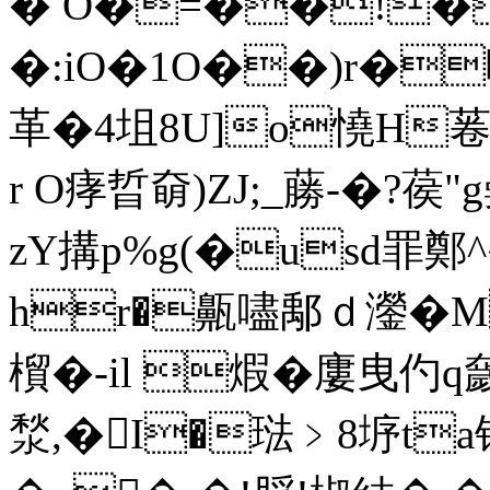
� O�=��!�
�:iO�1O��)r�
革�4坥8U]o憢H菤
r O痚晢奛)ZJ;_蕂-�?葔
zY搆p%g(�usd罪鄭^
hr�齀嚍鄅ｄ灐�M
橮�-il 煆�廔曳仢q奯
湬,�I�琺﹥8垿ta