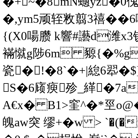
�+~�8mN蟪yz�0傀
�,ym5顽轾敉翦3禧��6
{(X0啺臜 k響#讛d潍
襔憱g陟6m 豲{�%g
瓷�!�8`�+|緿6翆�$
S�6庼瘐殄_緙�7a绛
A€x� B1>窐^�*巠o@
魄aw突 缪+�w > `�