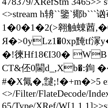
478379/XRefStm 3465>> st
<>stream h辀``鑒`鄊b```
1�0�1�2(>翱触蝀莤,�
Я�>0yLz1�0xp黤tf溕
�!徚Hf18€I30� W
CT&伾0閫d_,Xb�:銁 �
#�X氞�, 靆;!� + m�>5 en
<>/Filter/FlateDecode/Inde
65/Type/XRef/W[1 1 1]