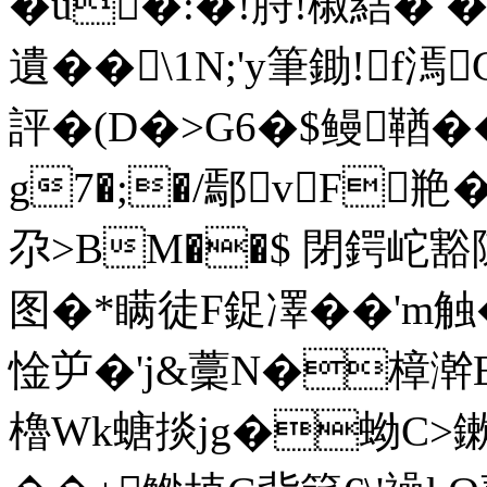
�u�:�!脟 !椒結� 
遺��\1N;'y筆鋤!f
評�(D�>G6�$鳗鞧�
g7�;�/鄢vF
尕>BM��$ 閉鍔岮豁
图�*瞒徒F鋜凙��' m触
惍屰�'j&藳N�樟澣E
櫓Wk螗掞jg�蚴C>鏉