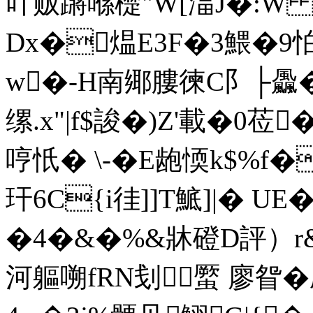
吖贩蹡喺檚"W[湢J�:W 
Dx�煴E3F�3鰃�9怕�
w�-H南鄊膢徚C阝├飍�
缧.x"|f$誜�)Z'載�0莅
哼忯� \-�E龅愞k$%f�
玕6C{i徍]]T鯳]|� 
�4�&�%&牀磴D評）r&
河軀嗍fRN刬蟨 廖眢�尉