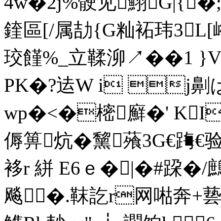
4w�2j%骾见鮙G|{
鍷區[/属劼{G籼袥玮3L[
珓饉%_立鞣泖↗��1 }V
PK�?迲W i j劓
wp�<�樒廯�' KI
傉箅炕�黧蕵3G€踇€
袳r 絣 E6ｅ�|�#跥 �
飚�.靺訖r网喖奔+兿