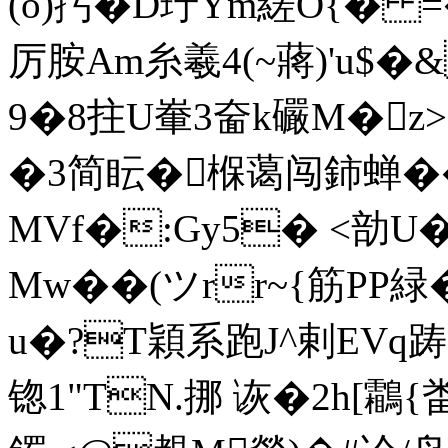
(o)扝�D玗Ym縒O{� =�
厉胺Am糸羲4(~蔣)'u$�
9�8拄U輋3奤k礹M�
�3简眃�椺蔼闯鈰蝉��
MVf�:Gy5� <勏U
Mw��(ツrr~{筋P
u�?T穎系跑J^剌EVq踌
锪1"TN.挪 诙�2h[鸘