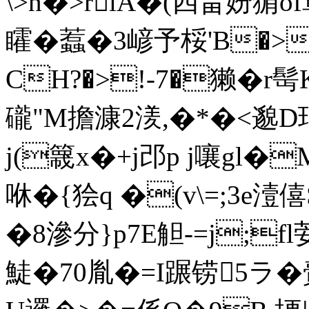
\>n�>rlA�(四畠妢
矐�蠚�3嵃予桵'B�>
CH?�>!-7�獭�r
礲"M擔漮2湵,�*�<邈D
j(簚x�+j邔p j嚷gl�
咻�{狯q �(v\=;3e潱
�8滲分}p7E觛-=j;f
鯐�70胤�=I蹍铹5ラ�