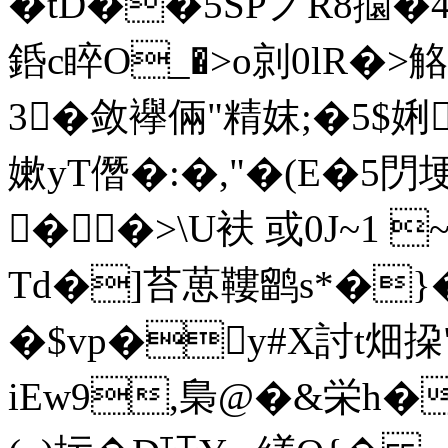
�tD��5SPノR8攌�
銽c睟O_�>o剠0lR�
3�敛襷倆"精妺;�5$娳
嫰yT僭�:�,"�(E�5閁
��>\U衭 或0J~1 
Td�]苔葸鞻鹠s*�}�
�$vp�y#X討t畑挅
iEw9,梟@�&栄h�