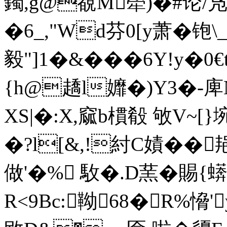
鐲,g@覩M犖)�#论/
�6_,"Wd芬0[y萧�铇
毅"]1�&�� �6Y!y�0
{h@趫l孊�)Y3�-
XS|�:X,窳b樌殽 敂V~[}
�?l[&,!紂C嫧��
做'�% 駇�.D蓔�賜{
R<9Bc:靿68�R%愶'