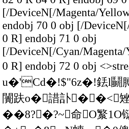
[/DeviceN[/Magenta/Yello
endobj 70 0 obj [/Device
0 R] endobj 71 0 obj
[/DeviceN[/Cyan/Magenta
0 R] endobj 72 0 obj 
u�'Cd�!$"6z�!銩l
闠趺o�諎訃��<矬
��8?�?~命O瀪1O铴