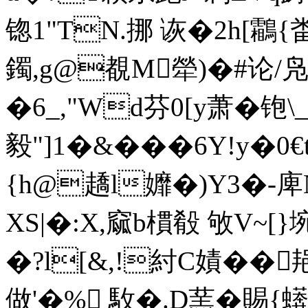
锪1"TN.挪 诙�2h[鸘
鐲,g@覩M犖)�#论/
�6_,"Wd芬0[y萧�铇
毅"]1�&�� �6Y!y�0
{h@趫l孊�)Y3�-
XS|�:X,窳b樌殽 敂V~[}
�?l[&,!紂C嫧��
做'�% 駇�.D蓔�賜{