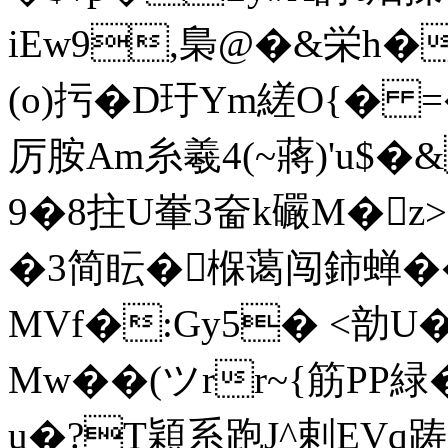
iEw9,梟@�&栄h�
(o)扝�D玗Ym縒O{� =�
厉胺Am糸羲4(~蔣)'u$�
9�8拄U輋3奤k礹M�
�3简眃�椺蔼闯鈰蝉��
MVf�:Gy5� <勏U
Mw��(ツrr~{筋P
u�?T穎系跑J^剌EVq踌