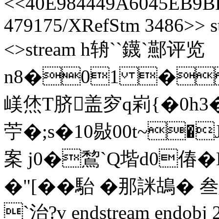
<<40E984449A6045EB9B
479175/XRefStm 3486>> st
<>stream h辀``鑖`酀评览
n8�01 �%
嵄烋T脐盖穸q峲{�0h3
苧�;s�10敡00t~�
案 j0�鵹`Q堦d0偆�
�"[��駘 �那詸鴣� 叁
`治?v endstream endobj 2