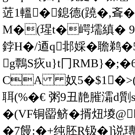
菦1轀�鎴 德(蹺�,斊�
M�(瑆t�崿壖縝 � 9簽
鋍H�/逎q邶婇�聸鹈�5
g鷣S疢u}t冂RMB}�;�
CA 奴5�$1�>(
聑(%�€ 粥9丑靘膗灀d
�(VF铜罶鲚�揟炄 堫@
� 7饅:�+纯胚R钑�]说瑼