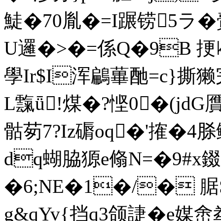
鯐�70胤�=I蹍铹5ラ�
U邏�>�=係Q�9B 挭㎞
學Ir$I浑鶣蓽酏=c}撕獭
L霼ǖ
!煤�?悭0�(jd
骷茐7?Iz磭oq�'搉�4
dq蝴脇獂e翛N=�9#x錣
�6;NE�1�/� 腒S
g&qYv{挡q3颌誱�e媒