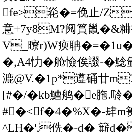
fe>炛�=俛止/Z
意+7y8M?阋篔巤�&粬
V_曢r)W瘐聃�=�1
�,A4忇�舱憸俟諁-�鯰氩
漉@V.�1p*遵硧廿m
[#�/�kb鰽鸼�e
胣.唥�
#�<f�4�%X�-肆m篑
^LH�',侁�-d� 簛d