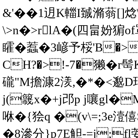
&'��1迌K輺I臹滫蓊[]
\>n�>rlA�(四畠妢
矐�蠚�3嵃予桵'B�>
CH?�>!-7�獭�r
礲"M擔漮2湵,�*�<邈D
j(簚x�+j邔p j嚷gl�
咻�{狯q �(v\=;3e潱
�8滲分}p7E觛-=j;f