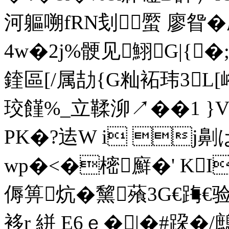
河軀嗍fRN刬蟨 廖眢�尉
4w�2j%骾见鮙G|{
鍷區[/属劼{G籼袥玮3L[
珓饉%_立鞣泖↗��1 }V
PK�?迲W i j劓
wp�<�樒廯�' KI
傉箅炕�黧蕵3G€踇€
袳r 絣 E6ｅ�|�#跥 �