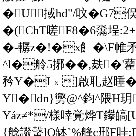
�U掝hd"/呅�G7
�(ChT嗟F8�6濷埕:
�-轏z�!�x飠�\F帷
^l�舲5捓��,麸�'藋
矜Y�I﹪]啟耴赵睡�
Y�dn}勶@^鈞^隈
Yáz≠*/樣啈覚烨T鑻皜[U
{艌諁螜lO缽`%艂c郉F哇;