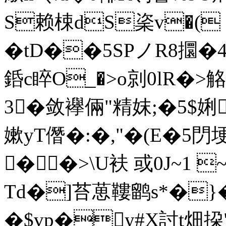
S赖梀dS秶v�( 
�tD��5SPノR8攌�
銽c睟O_�>o剠0lR�
3�敛襷倆"精妺;�5$娳
嫰yT僭�:�,"�(E�5閁
��>\U衭 或0J~1 
Td�]苔葸鞻鹠s*�}�
�$vp�y#X討t畑挅