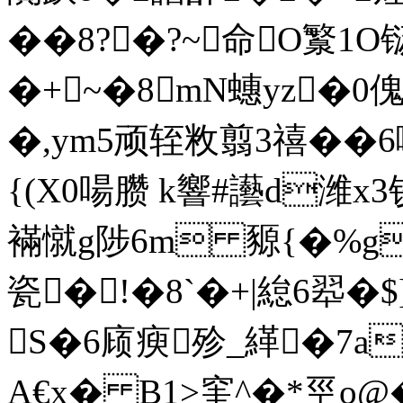
��8?�?~命O瀪1O铴
�+~�8mN蟪yz�0傀
�,ym5顽轾敉翦3禧��6
{(X0啺臜 k響#讛d潍
襔憱g陟6m 豲{�%g
瓷�!�8`�+|緿6翆�$
S�6庼瘐殄_緙�7a绛
A€x� B1>窐^�*巠o@