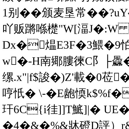
1别��颁麦垦常�
�?u
吖贩蹡喺檚"W[湢J�:W 
Dx�煴E3F�3鰃�9怕�
w�-H南鄊膢徚C阝├飍�
缧.x"|f$誜�)Z'載�0莅
哼忯� \-�E龅愞k$%f�
玕6C{i徍]]T鯳]|� 
�4�&�%&牀磴D評）r&