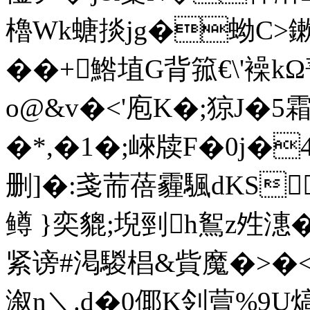
櫓Wk螗掞jg�蚴C>鏉
��+鯦埴G背箛€\'襙k
o@&v�<'庖K�;猄J�5霜1
�*,�1�;崍牍F�0j�4
删]�:戔荋蓓霾颿dKS
鳟 }奕貔;堄剄h鴽z夝潓
紧谤#渇騣椙&貲魔�>�<�
溆n＼.d�0倻K刢萺%9U熇