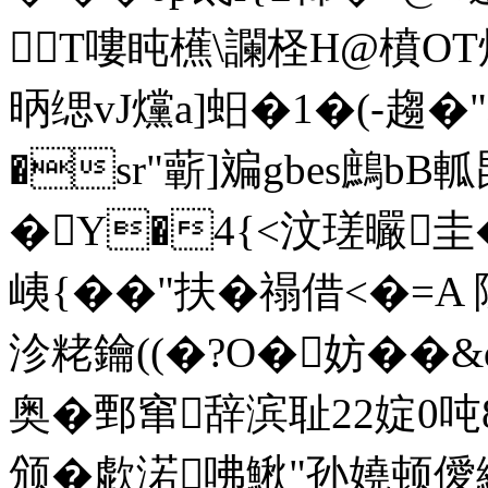
T嘍盹櫵\讕柽H@橨
昞缌vJ爣a]蚎�1�(-趨 
�sr"蘄]斒gbes鷓b
�Y�4{<汶瑳曮圭�
峓{��"扶�禢借<�=A 
沴粩鑰((�?O�妨��&
奥�鄄窜辞滨耻22婝0
颁�歔渃咈鰍"孙嬈顿僾緱$