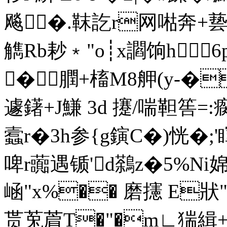
飚�.靺訖r网喖奔+兿
觹Rb耖﹡"o┊x讇饷h
�膶+槒M8舺(y-�
遽鐯+J鰜 3d 攓/喘靼筶=
蠧r�3h参{g鏔C�)恍�;
啤r虈遇锧'd鷋z�5%Ni
崡"x%�� 磨攇 E狀
贳莵菺T�"�m∟猯緝+