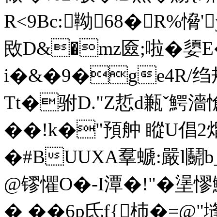
R<9Bc:靿68�R%愶'
敃D&�mz匳;啦�嬃
i�&�9�ge4R/
Tt�驸D."Z悊d甉ˇ鰐
��!k�"預舯 瞛U倡2熘
� #BUUXA羣螔:嚴l鬬
@镠懼O�-I潭�!"�
� ��6p氐f{杮�=@