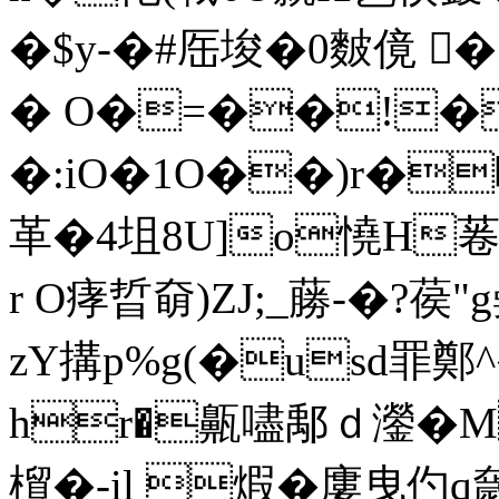
�$y‐�#厒埈�0麬傹 �
� O�=��!�
�:iO�1O��)r�
革�4坥8U]o憢H菤
r O痚晢奛)ZJ;_蕂-�?葔
zY搆p%g(�usd罪鄭^
hr�齀嚍鄅ｄ灐�M
橮�-il 煆�廔曳仢q奯