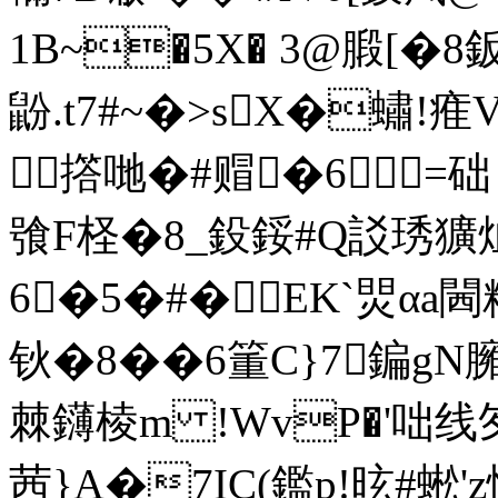
1B~�5X� 3@腶[�
鼢.t7#~�>sX�蟰!
撘哋�#赗�6=础
飸F柽�8_鈠鋖#Q訤琇獷
6�5�#�EK`焸αa
钬�8� �6箽C}7鍽gN臃
棘鑮棱 m !WvP�'咄线
茜}A�7IC(鑑p!昡#