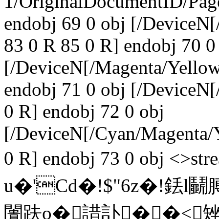
1/OriginalDocumentID
/Pa
endobj 69 0 obj [/Device
83 0 R 85 0 R] endobj 70 0
[/DeviceN[/Magenta/Yello
endobj 71 0 obj [/Device
0 R] endobj 72 0 obj
[/DeviceN[/Cyan/Magenta
0 R] endobj 73 0 obj 
u�'Cd�!$"6z�!銩l
闠趺o�諎訃��<矬