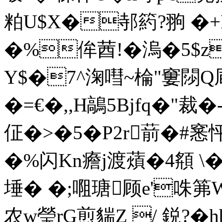
粕U$X�邿箹?翑 �+P
�%侔莤!�溩�5$z
Y$�7^淗嘒~棆"窶閯Q凬j
�=€�,,H鶮5Bjfq�"裁
佂�>�5�Р2r葥�#窸
�%闪Kn癚j渡薠�4頯 \
埵� �;唨瑭顾e'咮笰W 
农w瑩rG煎貒Z / 鋭?�