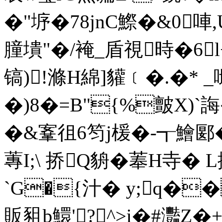
�"垿�78jnC鰶�&0唓
膧墤"�/裺_盾視時�6l
镐)!滌H綿]貛﹝�.�* _
�)8�=B"{%皽X)`誨
�&鞌徂6笉j楥�-┱ 鱠郾�
蓴I;\ 挢Q貈�菶H寺�
`G�{汁� y;q�
販豠b鱞'?^>i�#灩Z