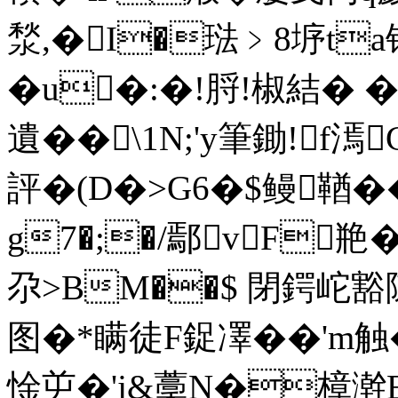
湬,�I�琺﹥8垿ta
�u�:�!脟 !椒結� 
遺��\1N;'y筆鋤!f
評�(D�>G6�$鳗鞧�
g7�;�/鄢vF
尕>BM��$ 閉鍔岮豁
图�*瞒徒F鋜凙��' m触
惍屰�'j&藳N�樟澣E