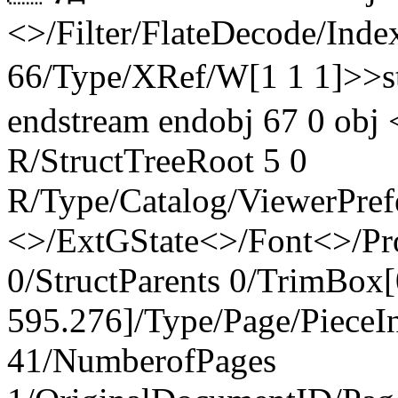
<>/Filter/FlateDecode/Inde
66/Type/XRef/W[1 1 1]>>
endstream endobj 67 0 obj 
R/StructTreeRoot 5 0
R/Type/Catalog/ViewerPref
<>/ExtGState<>/Font<>/Pr
0/StructParents 0/TrimBox[
595.276]/Type/Page/PieceI
41/NumberofPages