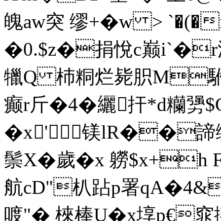
魄aw突 缪+�w > `�
�0.$z�捐悅c巅i`�
犣Q 杮粡烂毙胑M駙|
癫r斤�4�纚扞*d糷勥$
�x'镁lR��諦
鬃X�歲�x 軂$x+h
航cD"朳跕p署qA�4&簦
喥"� 棶棒U�x埻p€窕捥