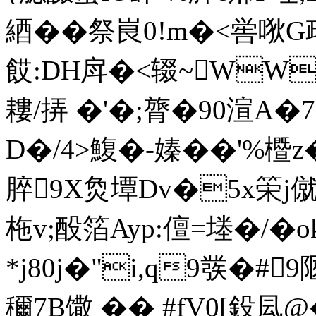
綇��祭峎0!m�<喾唙G
餀:DH戽�<辍~WW
耬/挵 �'�;膂�90渲
D�/4>鰒�-嫀��'%櫭
脺9X烉墰Dv�5x筞j僦
柂v;酘箔Ayp:儃=堘�/�
*j80j�"i,q9彂�#9陿
穪7B馓 �� #fV0[鈠