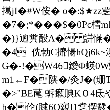
擖jI�#W侒� o�:$★zz
�7�;*���$�0Pc樰
�)}逈糞酘A� 誁慲�*
�4=侁勃C攠愓hQj6k~
G�-!�W46鑀Ф蝧0
m1←F�陕�/灸J�(珊
�>"BE荱 蚸瘶賟KＯ4氐
h�伦(聝6O寴I1乽偰鼗